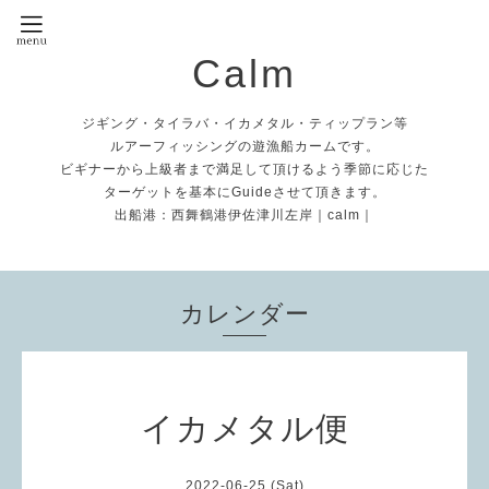
Calm
ジギング・タイラバ・イカメタル・ティップラン等
ルアーフィッシングの遊漁船カームです。
ビギナーから上級者まで満足して頂けるよう季節に応じた
ターゲットを基本にGuideさせて頂きます。
出船港：西舞鶴港伊佐津川左岸｜calm｜
カレンダー
イカメタル便
2022-06-25 (Sat)