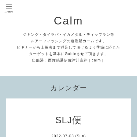
Calm
ジギング・タイラバ・イカメタル・ティップラン等
ルアーフィッシングの遊漁船カームです。
ビギナーから上級者まで満足して頂けるよう季節に応じた
ターゲットを基本にGuideさせて頂きます。
出船港：西舞鶴港伊佐津川左岸｜calm｜
カレンダー
SLJ便
2022-07-03 (Sun)