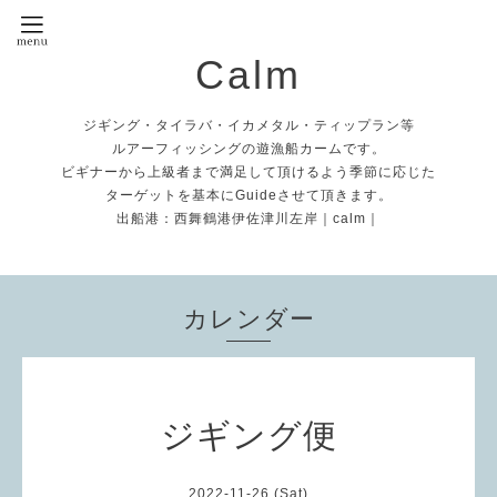
Calm
ジギング・タイラバ・イカメタル・ティップラン等
ルアーフィッシングの遊漁船カームです。
ビギナーから上級者まで満足して頂けるよう季節に応じた
ターゲットを基本にGuideさせて頂きます。
出船港：西舞鶴港伊佐津川左岸｜calm｜
カレンダー
ジギング便
2022-11-26 (Sat)