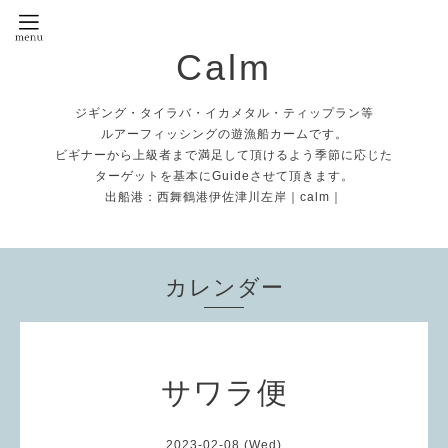
Calm
ジギング・タイラバ・イカメタル・ティップラン等
ルアーフィッシングの遊漁船カームです。
ビギナーから上級者まで満足して頂けるよう季節に応じた
ターゲットを基本にGuideさせて頂きます。
出船港：西舞鶴港伊佐津川左岸｜calm｜
カレンダー
サワラ便
2023-02-08 (Wed)