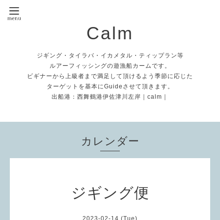
Calm
ジギング・タイラバ・イカメタル・ティップラン等
ルアーフィッシングの遊漁船カームです。
ビギナーから上級者まで満足して頂けるよう季節に応じた
ターゲットを基本にGuideさせて頂きます。
出船港：西舞鶴港伊佐津川左岸｜calm｜
カレンダー
ジギング便
2023-02-14 (Tue)