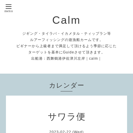
Calm
ジギング・タイラバ・イカメタル・ティップラン等
ルアーフィッシングの遊漁船カームです。
ビギナーから上級者まで満足して頂けるよう季節に応じた
ターゲットを基本にGuideさせて頂きます。
出船港：西舞鶴港伊佐津川左岸｜calm｜
カレンダー
サワラ便
2023-02-22 (Wed)