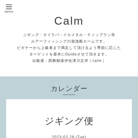
Calm
ジギング・タイラバ・イカメタル・ティップラン等
ルアーフィッシングの遊漁船カームです。
ビギナーから上級者まで満足して頂けるよう季節に応じた
ターゲットを基本にGuideさせて頂きます。
出船港：西舞鶴港伊佐津川左岸｜calm｜
カレンダー
ジギング便
2023-02-28 (Tue)