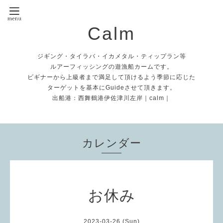
Calm
ジギング・タイラバ・イカメタル・ティップラン等
ルアーフィッシングの遊漁船カームです。
ビギナーから上級者まで満足して頂けるよう季節に応じた
ターゲットを基本にGuideさせて頂きます。
出船港：西舞鶴港伊佐津川左岸｜calm｜
カレンダー
お休み
2023-03-26 (Sun)