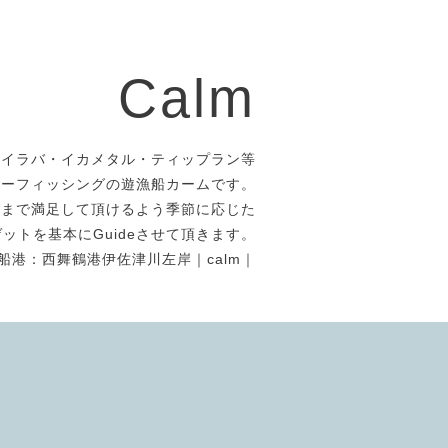
Calm
タイラバ・イカメタル・ティップラン等
アーフィッシングの遊漁船カームです。
者まで満足して頂けるよう季節に応じた
ットを基本にGuideさせて頂きます。
船港：西舞鶴港伊佐津川左岸｜calm｜