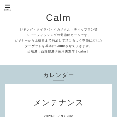
Calm
ジギング・タイラバ・イカメタル・ティップラン等
ルアーフィッシングの遊漁船カームです。
ビギナーから上級者まで満足して頂けるよう季節に応じた
ターゲットを基本にGuideさせて頂きます。
出船港：西舞鶴港伊佐津川左岸｜calm｜
カレンダー
メンテナンス
2023-03-19 (Sun)