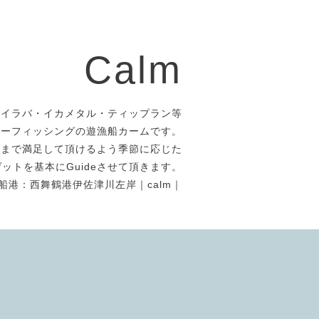
Calm
タイラバ・イカメタル・ティップラン等
アーフィッシングの遊漁船カームです。
者まで満足して頂けるよう季節に応じた
ットを基本にGuideさせて頂きます。
船港：西舞鶴港伊佐津川左岸｜calm｜