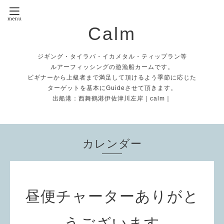
Calm
ジギング・タイラバ・イカメタル・ティップラン等
ルアーフィッシングの遊漁船カームです。
ビギナーから上級者まで満足して頂けるよう季節に応じた
ターゲットを基本にGuideさせて頂きます。
出船港：西舞鶴港伊佐津川左岸｜calm｜
カレンダー
昼便チャーターありがと
うございます