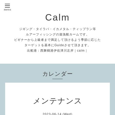
Calm
ジギング・タイラバ・イカメタル・ティップラン等
ルアーフィッシングの遊漁船カームです。
ビギナーから上級者まで満足して頂けるよう季節に応じた
ターゲットを基本にGuideさせて頂きます。
出船港：西舞鶴港伊佐津川左岸｜calm｜
カレンダー
メンテナンス
2023-06-14 (Wed)