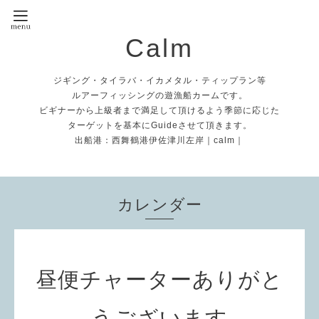
Calm
ジギング・タイラバ・イカメタル・ティップラン等
ルアーフィッシングの遊漁船カームです。
ビギナーから上級者まで満足して頂けるよう季節に応じた
ターゲットを基本にGuideさせて頂きます。
出船港：西舞鶴港伊佐津川左岸｜calm｜
カレンダー
昼便チャーターありがと
うございます