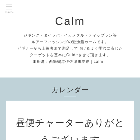
Calm
ジギング・タイラバ・イカメタル・ティップラン等
ルアーフィッシングの遊漁船カームです。
ビギナーから上級者まで満足して頂けるよう季節に応じた
ターゲットを基本にGuideさせて頂きます。
出船港：西舞鶴港伊佐津川左岸｜calm｜
カレンダー
昼便チャーターありがと
うございます