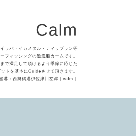
Calm
タイラバ・イカメタル・ティップラン等
アーフィッシングの遊漁船カームです。
者まで満足して頂けるよう季節に応じた
ットを基本にGuideさせて頂きます。
船港：西舞鶴港伊佐津川左岸｜calm｜