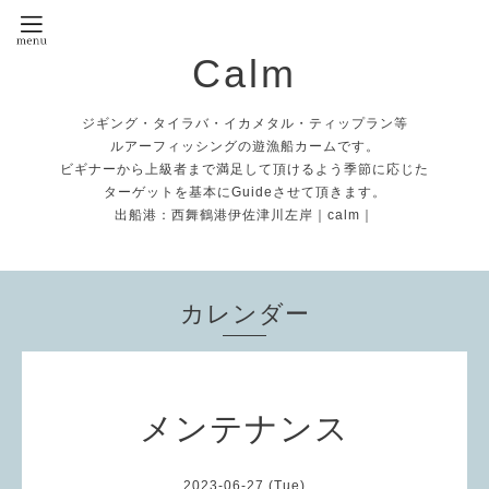
Calm
ジギング・タイラバ・イカメタル・ティップラン等
ルアーフィッシングの遊漁船カームです。
ビギナーから上級者まで満足して頂けるよう季節に応じた
ターゲットを基本にGuideさせて頂きます。
出船港：西舞鶴港伊佐津川左岸｜calm｜
カレンダー
メンテナンス
2023-06-27 (Tue)