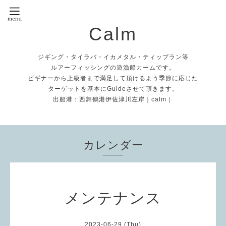
Calm
ジギング・タイラバ・イカメタル・ティップラン等
ルアーフィッシングの遊漁船カームです。
ビギナーから上級者まで満足して頂けるよう季節に応じた
ターゲットを基本にGuideさせて頂きます。
出船港：西舞鶴港伊佐津川左岸｜calm｜
カレンダー
メンテナンス
2023-06-29 (Thu)