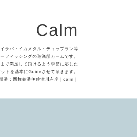
Calm
タイラバ・イカメタル・ティップラン等
アーフィッシングの遊漁船カームです。
者まで満足して頂けるよう季節に応じた
ットを基本にGuideさせて頂きます。
船港：西舞鶴港伊佐津川左岸｜calm｜