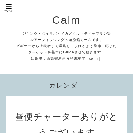
Calm
ジギング・タイラバ・イカメタル・ティップラン等
ルアーフィッシングの遊漁船カームです。
ビギナーから上級者まで満足して頂けるよう季節に応じた
ターゲットを基本にGuideさせて頂きます。
出船港：西舞鶴港伊佐津川左岸｜calm｜
カレンダー
昼便チャーターありがと
うございます