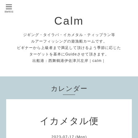
Calm
ジギング・タイラバ・イカメタル・ティップラン等
ルアーフィッシングの遊漁船カームです。
ビギナーから上級者まで満足して頂けるよう季節に応じた
ターゲットを基本にGuideさせて頂きます。
出船港：西舞鶴港伊佐津川左岸｜calm｜
カレンダー
イカメタル便
2023-07-17 (Mon)