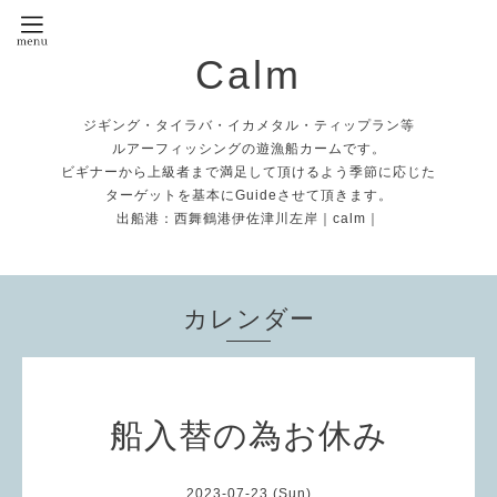
Calm
ジギング・タイラバ・イカメタル・ティップラン等
ルアーフィッシングの遊漁船カームです。
ビギナーから上級者まで満足して頂けるよう季節に応じた
ターゲットを基本にGuideさせて頂きます。
出船港：西舞鶴港伊佐津川左岸｜calm｜
カレンダー
船入替の為お休み
2023-07-23 (Sun)