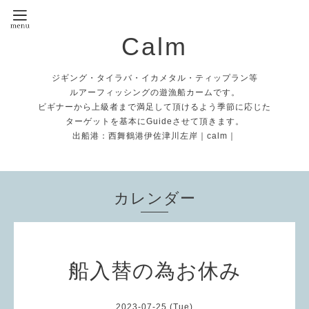
Calm
ジギング・タイラバ・イカメタル・ティップラン等
ルアーフィッシングの遊漁船カームです。
ビギナーから上級者まで満足して頂けるよう季節に応じた
ターゲットを基本にGuideさせて頂きます。
出船港：西舞鶴港伊佐津川左岸｜calm｜
カレンダー
船入替の為お休み
2023-07-25 (Tue)