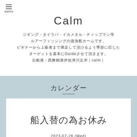
Calm
ジギング・タイラバ・イカメタル・ティップラン等
ルアーフィッシングの遊漁船カームです。
ビギナーから上級者まで満足して頂けるよう季節に応じた
ターゲットを基本にGuideさせて頂きます。
出船港：西舞鶴港伊佐津川左岸｜calm｜
カレンダー
船入替の為お休み
2023-07-26 (Wed)