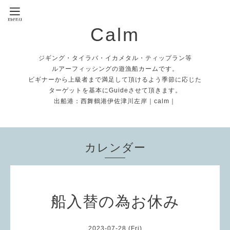
Calm
ジギング・タイラバ・イカメタル・ティップラン等
ルアーフィッシングの遊漁船カームです。
ビギナーから上級者まで満足して頂けるよう季節に応じた
ターゲットを基本にGuideさせて頂きます。
出船港：西舞鶴港伊佐津川左岸｜calm｜
カレンダー
船入替の為お休み
2023-07-28 (Fri)