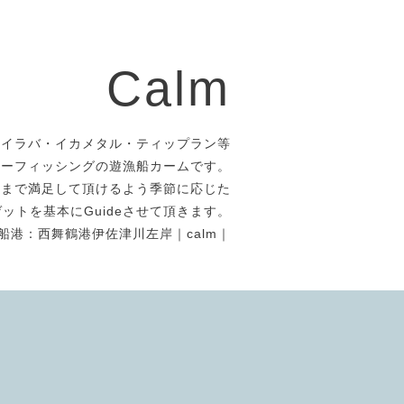
Calm
タイラバ・イカメタル・ティップラン等
アーフィッシングの遊漁船カームです。
者まで満足して頂けるよう季節に応じた
ットを基本にGuideさせて頂きます。
船港：西舞鶴港伊佐津川左岸｜calm｜