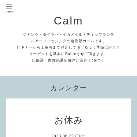
Calm
ジギング・タイラバ・イカメタル・ティップラン等
ルアーフィッシングの遊漁船カームです。
ビギナーから上級者まで満足して頂けるよう季節に応じた
ターゲットを基本にGuideさせて頂きます。
出船港：西舞鶴港伊佐津川左岸｜calm｜
カレンダー
お休み
2023-08-29 (Tue)