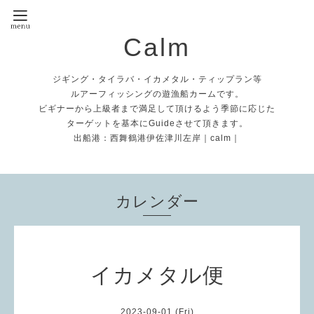
Calm
ジギング・タイラバ・イカメタル・ティップラン等
ルアーフィッシングの遊漁船カームです。
ビギナーから上級者まで満足して頂けるよう季節に応じた
ターゲットを基本にGuideさせて頂きます。
出船港：西舞鶴港伊佐津川左岸｜calm｜
カレンダー
イカメタル便
2023-09-01 (Fri)