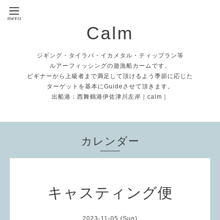
Calm
ジギング・タイラバ・イカメタル・ティップラン等
ルアーフィッシングの遊漁船カームです。
ビギナーから上級者まで満足して頂けるよう季節に応じた
ターゲットを基本にGuideさせて頂きます。
出船港：西舞鶴港伊佐津川左岸｜calm｜
カレンダー
キャスティング便
2023-11-05 (Sun)