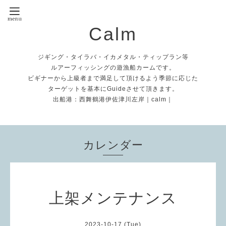
Calm
ジギング・タイラバ・イカメタル・ティップラン等
ルアーフィッシングの遊漁船カームです。
ビギナーから上級者まで満足して頂けるよう季節に応じた
ターゲットを基本にGuideさせて頂きます。
出船港：西舞鶴港伊佐津川左岸｜calm｜
カレンダー
上架メンテナンス
2023-10-17 (Tue)