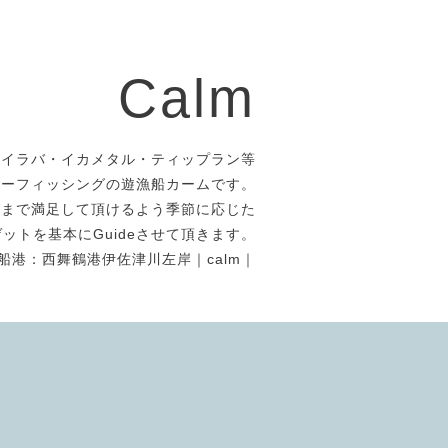
Calm
タイラバ・イカメタル・ティップラン等
アーフィッシングの遊漁船カームです。
者まで満足して頂けるよう季節に応じた
ットを基本にGuideさせて頂きます。
船港：西舞鶴港伊佐津川左岸｜calm｜