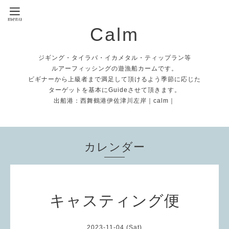
Calm
ジギング・タイラバ・イカメタル・ティップラン等
ルアーフィッシングの遊漁船カームです。
ビギナーから上級者まで満足して頂けるよう季節に応じた
ターゲットを基本にGuideさせて頂きます。
出船港：西舞鶴港伊佐津川左岸｜calm｜
カレンダー
キャスティング便
2023-11-04 (Sat)