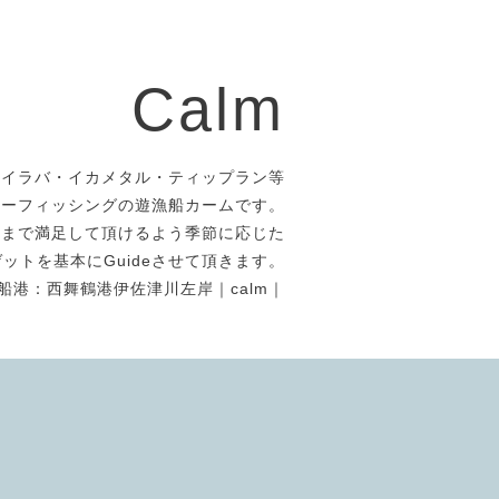
Calm
タイラバ・イカメタル・ティップラン等
アーフィッシングの遊漁船カームです。
者まで満足して頂けるよう季節に応じた
ットを基本にGuideさせて頂きます。
船港：西舞鶴港伊佐津川左岸｜calm｜