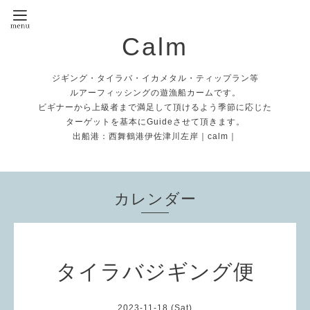
Calm
ジギング・タイラバ・イカメタル・ティップラン等
ルアーフィッシングの遊漁船カームです。
ビギナーから上級者まで満足して頂けるよう季節に応じた
ターゲットを基本にGuideさせて頂きます。
出船港：西舞鶴港伊佐津川左岸｜calm｜
カレンダー
タイラバジギング便
2023-11-18 (Sat)