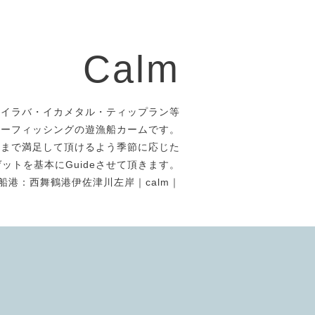
Calm
タイラバ・イカメタル・ティップラン等
アーフィッシングの遊漁船カームです。
者まで満足して頂けるよう季節に応じた
ットを基本にGuideさせて頂きます。
船港：西舞鶴港伊佐津川左岸｜calm｜