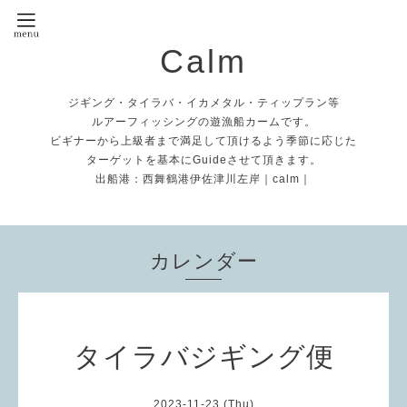
Calm
ジギング・タイラバ・イカメタル・ティップラン等
ルアーフィッシングの遊漁船カームです。
ビギナーから上級者まで満足して頂けるよう季節に応じた
ターゲットを基本にGuideさせて頂きます。
出船港：西舞鶴港伊佐津川左岸｜calm｜
カレンダー
タイラバジギング便
2023-11-23 (Thu)