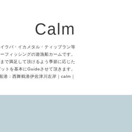
Calm
タイラバ・イカメタル・ティップラン等
アーフィッシングの遊漁船カームです。
者まで満足して頂けるよう季節に応じた
ットを基本にGuideさせて頂きます。
船港：西舞鶴港伊佐津川左岸｜calm｜