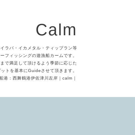
Calm
タイラバ・イカメタル・ティップラン等
アーフィッシングの遊漁船カームです。
者まで満足して頂けるよう季節に応じた
ットを基本にGuideさせて頂きます。
船港：西舞鶴港伊佐津川左岸｜calm｜