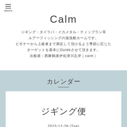
Calm
ジギング・タイラバ・イカメタル・ティップラン等
ルアーフィッシングの遊漁船カームです。
ビギナーから上級者まで満足して頂けるよう季節に応じた
ターゲットを基本にGuideさせて頂きます。
出船港：西舞鶴港伊佐津川左岸｜calm｜
カレンダー
ジギング便
2023-12-26 (Tue)