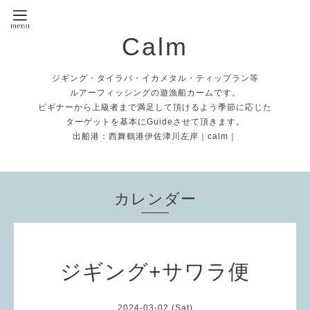
Calm
ジギング・タイラバ・イカメタル・ティップラン等
ルアーフィッシングの遊漁船カームです。
ビギナーから上級者まで満足して頂けるよう季節に応じた
ターゲットを基本にGuideさせて頂きます。
出船港：西舞鶴港伊佐津川左岸｜calm｜
カレンダー
ジギング+サワラ便
2024-03-02 (Sat)