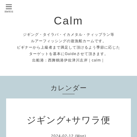
Calm
ジギング・タイラバ・イカメタル・ティップラン等
ルアーフィッシングの遊漁船カームです。
ビギナーから上級者まで満足して頂けるよう季節に応じた
ターゲットを基本にGuideさせて頂きます。
出船港：西舞鶴港伊佐津川左岸｜calm｜
カレンダー
ジギング+サワラ便
2024-02-12 (Mon)