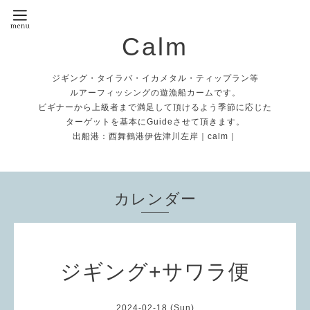
Calm
ジギング・タイラバ・イカメタル・ティップラン等
ルアーフィッシングの遊漁船カームです。
ビギナーから上級者まで満足して頂けるよう季節に応じた
ターゲットを基本にGuideさせて頂きます。
出船港：西舞鶴港伊佐津川左岸｜calm｜
カレンダー
ジギング+サワラ便
2024-02-18 (Sun)