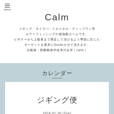
Calm
ジギング・タイラバ・イカメタル・ティップラン等
ルアーフィッシングの遊漁船カームです。
ビギナーから上級者まで満足して頂けるよう季節に応じた
ターゲットを基本にGuideさせて頂きます。
出船港：西舞鶴港伊佐津川左岸｜calm｜
カレンダー
ジギング便
2024-01-30 (Tue)