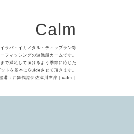
Calm
タイラバ・イカメタル・ティップラン等
アーフィッシングの遊漁船カームです。
者まで満足して頂けるよう季節に応じた
ットを基本にGuideさせて頂きます。
船港：西舞鶴港伊佐津川左岸｜calm｜