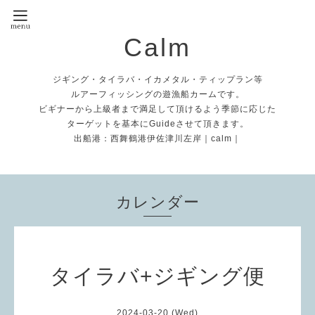
Calm
ジギング・タイラバ・イカメタル・ティップラン等
ルアーフィッシングの遊漁船カームです。
ビギナーから上級者まで満足して頂けるよう季節に応じた
ターゲットを基本にGuideさせて頂きます。
出船港：西舞鶴港伊佐津川左岸｜calm｜
カレンダー
タイラバ+ジギング便
2024-03-20 (Wed)