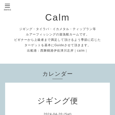
Calm
ジギング・タイラバ・イカメタル・ティップラン等
ルアーフィッシングの遊漁船カームです。
ビギナーから上級者まで満足して頂けるよう季節に応じた
ターゲットを基本にGuideさせて頂きます。
出船港：西舞鶴港伊佐津川左岸｜calm｜
カレンダー
ジギング便
2024-04-20 (Sat)