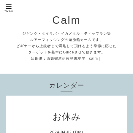
Calm
ジギング・タイラバ・イカメタル・ティップラン等
ルアーフィッシングの遊漁船カームです。
ビギナーから上級者まで満足して頂けるよう季節に応じた
ターゲットを基本にGuideさせて頂きます。
出船港：西舞鶴港伊佐津川左岸｜calm｜
カレンダー
お休み
2024-04-02 (Tue)