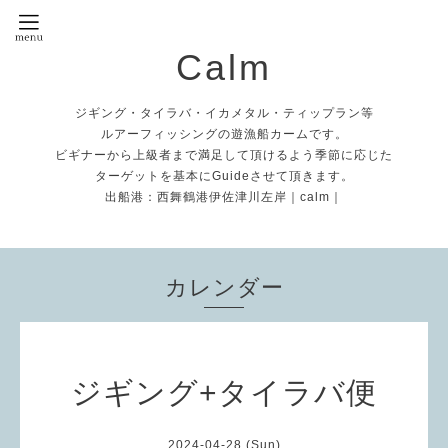
Calm
ジギング・タイラバ・イカメタル・ティップラン等
ルアーフィッシングの遊漁船カームです。
ビギナーから上級者まで満足して頂けるよう季節に応じた
ターゲットを基本にGuideさせて頂きます。
出船港：西舞鶴港伊佐津川左岸｜calm｜
カレンダー
ジギング+タイラバ便
2024-04-28 (Sun)