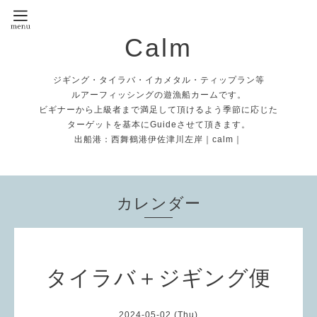
Calm
ジギング・タイラバ・イカメタル・ティップラン等
ルアーフィッシングの遊漁船カームです。
ビギナーから上級者まで満足して頂けるよう季節に応じた
ターゲットを基本にGuideさせて頂きます。
出船港：西舞鶴港伊佐津川左岸｜calm｜
カレンダー
タイラバ＋ジギング便
2024-05-02 (Thu)