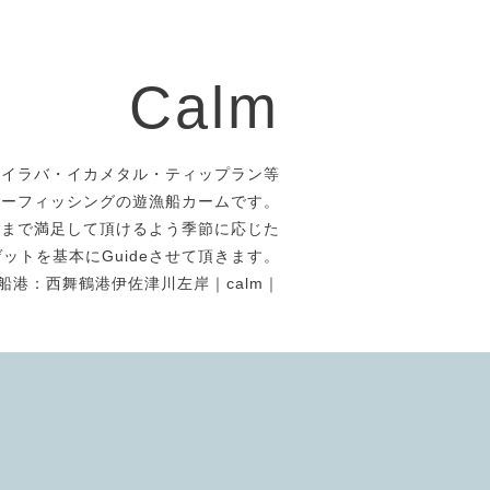
Calm
タイラバ・イカメタル・ティップラン等
アーフィッシングの遊漁船カームです。
者まで満足して頂けるよう季節に応じた
ットを基本にGuideさせて頂きます。
船港：西舞鶴港伊佐津川左岸｜calm｜